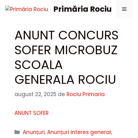
Sari
Primăria Rociu
Meni
la
conținut
ANUNT CONCURS
SOFER MICROBUZ
SCOALA
GENERALA ROCIU
august 22, 2025
de
Rociu Primaria
ANUNT SOFER
Categorii
Anunțuri
,
Anunțuri interes general
,