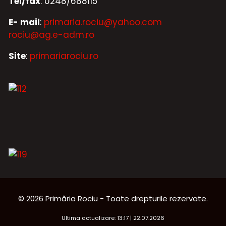
Tel/fax
: 0248/688115
E- mail
:
primaria.rociu@yahoo.com
rociu@ag.e-adm.ro
Site
:
primariarociu.ro
© 2026 Primăria Rociu - Toate drepturile rezervate.
Ultima actualizare: 13:17 | 22.07.2026