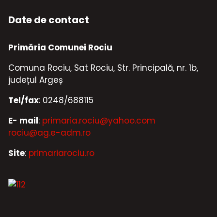
Date de contact
Primăria Comunei Rociu
Comuna Rociu, Sat Rociu, Str. Principală, nr. 1b,
județul Argeș
Tel/fax
: 0248/688115
E- mail
:
primaria.rociu@yahoo.com
rociu@ag.e-adm.ro
Site
:
primariarociu.ro