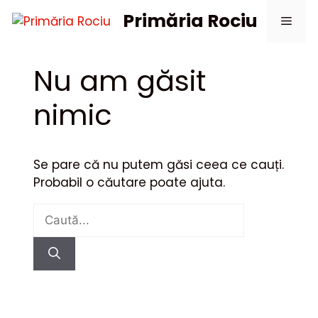
Sari
Primăria Rociu
Meni
la
conținut
Nu am găsit
nimic
Se pare că nu putem găsi ceea ce cauți.
Probabil o căutare poate ajuta.
Caută
după: