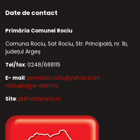
Date de contact
Primăria Comunei Rociu
Comuna Rociu, Sat Rociu, Str. Principală, nr. 1b,
județul Argeș
Tel/fax
: 0248/688115
E- mail
:
primaria.rociu@yahoo.com
rociu@ag.e-adm.ro
Site
:
primariarociu.ro