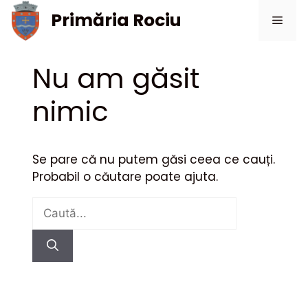
Sari
Primăria Rociu
Meni
la
conținut
Nu am găsit
nimic
Se pare că nu putem găsi ceea ce cauți.
Probabil o căutare poate ajuta.
Caută
după: