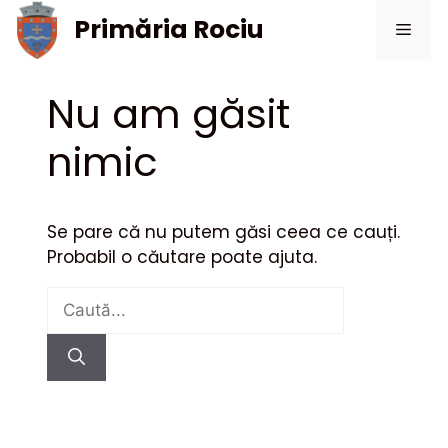
Sari
Primăria Rociu
Meni
la
conținut
Nu am găsit
nimic
Se pare că nu putem găsi ceea ce cauți.
Probabil o căutare poate ajuta.
Caută
după: