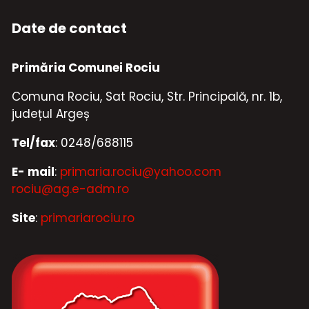
Date de contact
Primăria Comunei Rociu
Comuna Rociu, Sat Rociu, Str. Principală, nr. 1b,
județul Argeș
Tel/fax
: 0248/688115
E- mail
:
primaria.rociu@yahoo.com
rociu@ag.e-adm.ro
Site
:
primariarociu.ro