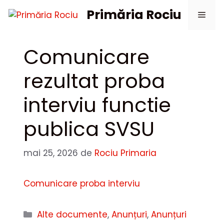
Sari
Primăria Rociu
Meni
la
conținut
Comunicare
rezultat proba
interviu functie
publica SVSU
mai 25, 2026
de
Rociu Primaria
Comunicare proba interviu
Categorii
Alte documente
,
Anunțuri
,
Anunțuri