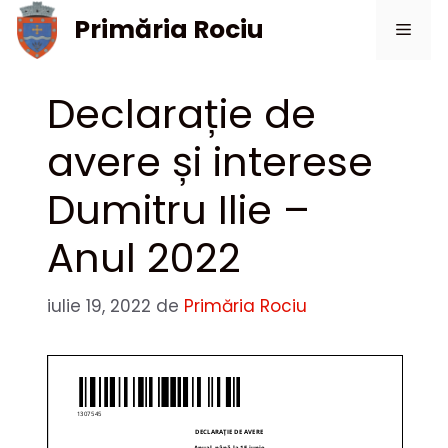
Sari
Primăria Rociu
Meni
la
conținut
Declarație de
avere și interese
Dumitru Ilie –
Anul 2022
iulie 19, 2022
de
Primăria Rociu