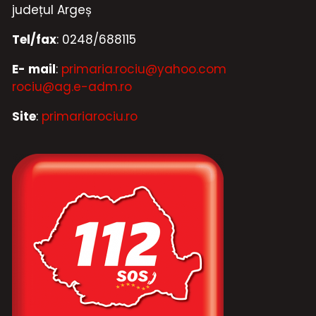
județul Argeș
Tel/fax
: 0248/688115
E- mail
:
primaria.rociu@yahoo.com
rociu@ag.e-adm.ro
Site
:
primariarociu.ro