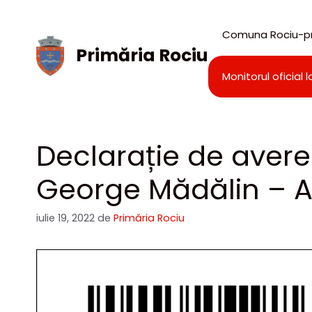
Sari
la
Comuna Rociu-pr
conținut
Primăria Rociu
Monitorul oficial l
Declarație de avere
George Mădălin – A
iulie 19, 2022
de
Primăria Rociu