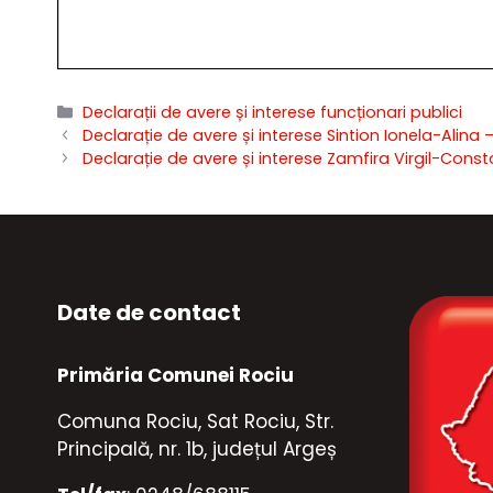
Categorii
Declarații de avere și interese funcționari publici
Declarație de avere și interese Sintion Ionela-Alina 
Declarație de avere și interese Zamfira Virgil-Const
Date de contact
Primăria Comunei Rociu
Comuna Rociu, Sat Rociu, Str.
Principală, nr. 1b, județul Argeș