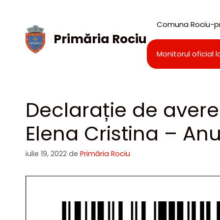
Sari
la
Comuna Rociu-pr
conținut
Primăria Rociu
Monitorul oficial l
Declarație de avere 
Elena Cristina – Anu
iulie 19, 2022
de
Primăria Rociu