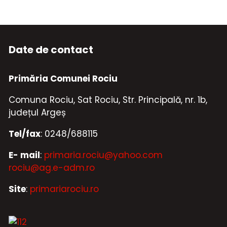
Date de contact
Primăria Comunei Rociu
Comuna Rociu, Sat Rociu, Str. Principală, nr. 1b,
județul Argeș
Tel/fax
: 0248/688115
E- mail
:
primaria.rociu@yahoo.com
rociu@ag.e-adm.ro
Site
:
primariarociu.ro