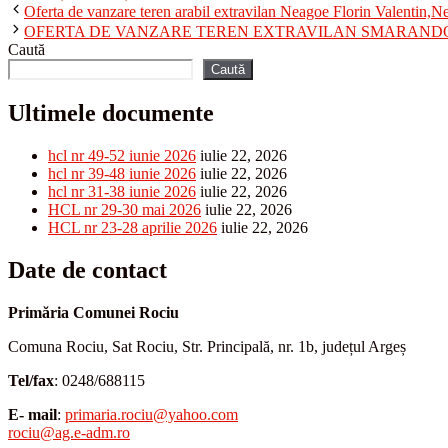
Oferta de vanzare teren arabil extravilan Neagoe Florin Valentin,N
OFERTA DE VANZARE TEREN EXTRAVILAN SMARANDOIU
Caută
Caută
Ultimele documente
hcl nr 49-52 iunie 2026
iulie 22, 2026
hcl nr 39-48 iunie 2026
iulie 22, 2026
hcl nr 31-38 iunie 2026
iulie 22, 2026
HCL nr 29-30 mai 2026
iulie 22, 2026
HCL nr 23-28 aprilie 2026
iulie 22, 2026
Date de contact
Primăria Comunei Rociu
Comuna Rociu, Sat Rociu, Str. Principală, nr. 1b, județul Argeș
Tel/fax
: 0248/688115
E- mail
:
primaria.rociu@yahoo.com
rociu@ag.e-adm.ro