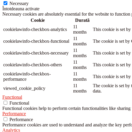
Necessary
Întotdeauna activate
Necessary cookies are absolutely essential for the website to function
Cookie
Durată
11
cookielawinfo-checkbox-analytics
This cookie is set b
months
11
cookielawinfo-checkbox-functional
The cookie is set by
months
11
cookielawinfo-checkbox-necessary
This cookie is set b
months
11
cookielawinfo-checkbox-others
This cookie is set b
months
cookielawinfo-checkbox-
11
This cookie is set b
performance
months
11
The cookie is set by
viewed_cookie_policy
months
data.
Functional
Functional
Functional cookies help to perform certain functionalities like sharing 
Performance
Performance
Performance cookies are used to understand and analyze the key perfor
Analytics