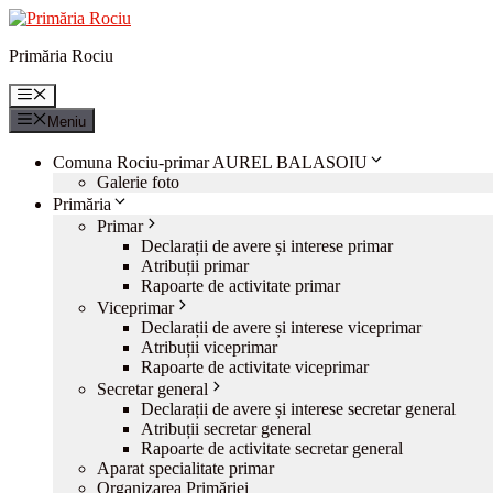
Sari
la
Primăria Rociu
conținut
Meniu
Meniu
Comuna Rociu-primar AUREL BALASOIU
Galerie foto
Primăria
Primar
Declarații de avere și interese primar
Atribuții primar
Rapoarte de activitate primar
Viceprimar
Declarații de avere și interese viceprimar
Atribuții viceprimar
Rapoarte de activitate viceprimar
Secretar general
Declarații de avere și interese secretar general
Atribuții secretar general
Rapoarte de activitate secretar general
Aparat specialitate primar
Organizarea Primăriei