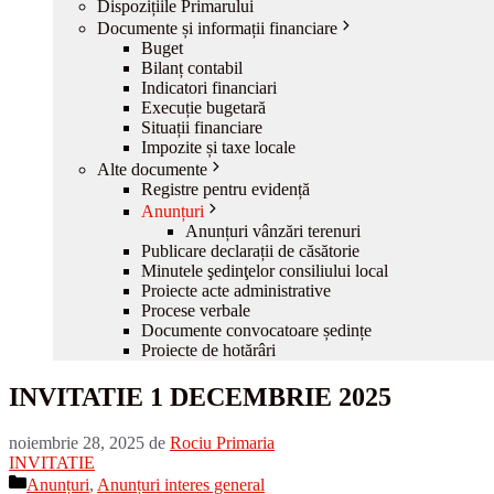
Dispozițiile Primarului
Documente și informații financiare
Buget
Bilanț contabil
Indicatori financiari
Execuție bugetară
Situații financiare
Impozite și taxe locale
Alte documente
Registre pentru evidență
Anunțuri
Anunțuri vânzări terenuri
Publicare declarații de căsătorie
Minutele şedinţelor consiliului local
Proiecte acte administrative
Procese verbale
Documente convocatoare ședințe
Proiecte de hotărâri
INVITATIE 1 DECEMBRIE 2025
noiembrie 28, 2025
de
Rociu Primaria
INVITATIE
Categorii
Anunțuri
,
Anunțuri interes general