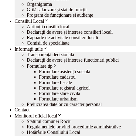
Organigrama
Grilă salarizare și stat de funcții
Program de funcționare și audiențe
Consiliul Local
Atribuții consiliu local
Declarații de avere și interese consilieri locali
Rapoarte de activitate consilieri locali
Comisii de specialitate
Informații utile
Transparență decizională
Declarații de avere și interese funcționari publici
Formulare tip
Formulare asistență socială
Formulare cadastru
Formulare fiscale
Formulare registrul agricol
Formulare stare civilă
Formulare urbanism
Prelucrarea datelor cu caracter personal
Contact
Monitorul oficial local
Statutul comunei Rociu
Regulamentele privind procedurile administrative
Hotărârile Consiliului Local