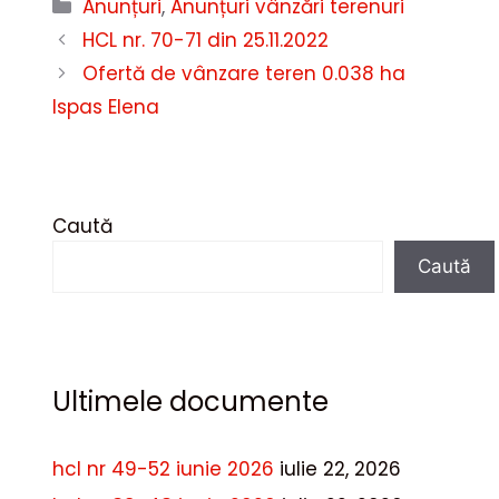
Categorii
Anunțuri
,
Anunțuri vânzări terenuri
HCL nr. 70-71 din 25.11.2022
Ofertă de vânzare teren 0.038 ha
Ispas Elena
Caută
Caută
Ultimele documente
hcl nr 49-52 iunie 2026
iulie 22, 2026