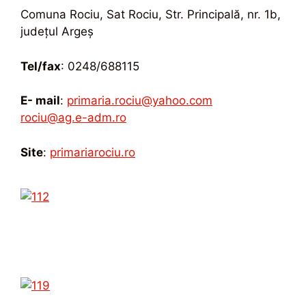
Comuna Rociu, Sat Rociu, Str. Principală, nr. 1b,
județul Argeș
Tel/fax
: 0248/688115
E- mail
:
primaria.rociu@yahoo.com
rociu@ag.e-adm.ro
Site
:
primariarociu.ro