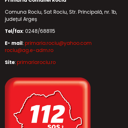
Comuna Rociu, Sat Rociu, Str. Principală, nr. 1b,
județul Argeș
Tel/fax
: 0248/688115
E- mail
:
primaria.rociu@yahoo.com
rociu@ag.e-adm.ro
Site
:
primariarociu.ro