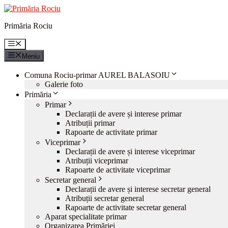
Sari
la
Primăria Rociu
conținut
Meniu
Meniu
Comuna Rociu-primar AUREL BALASOIU
Galerie foto
Primăria
Primar
Declarații de avere și interese primar
Atribuții primar
Rapoarte de activitate primar
Viceprimar
Declarații de avere și interese viceprimar
Atribuții viceprimar
Rapoarte de activitate viceprimar
Secretar general
Declarații de avere și interese secretar general
Atribuții secretar general
Rapoarte de activitate secretar general
Aparat specialitate primar
Organizarea Primăriei