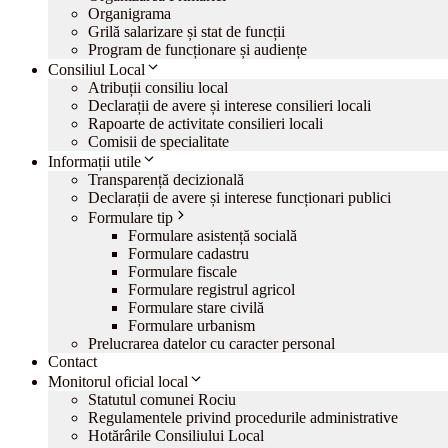
Organigrama
Grilă salarizare și stat de funcții
Program de funcționare și audiențe
Consiliul Local
Atribuții consiliu local
Declarații de avere și interese consilieri locali
Rapoarte de activitate consilieri locali
Comisii de specialitate
Informații utile
Transparență decizională
Declarații de avere și interese funcționari publici
Formulare tip
Formulare asistență socială
Formulare cadastru
Formulare fiscale
Formulare registrul agricol
Formulare stare civilă
Formulare urbanism
Prelucrarea datelor cu caracter personal
Contact
Monitorul oficial local
Statutul comunei Rociu
Regulamentele privind procedurile administrative
Hotărârile Consiliului Local