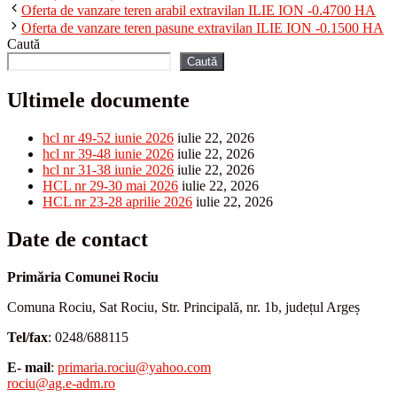
Oferta de vanzare teren arabil extravilan ILIE ION -0.4700 HA
Oferta de vanzare teren pasune extravilan ILIE ION -0.1500 HA
Caută
Caută
Ultimele documente
hcl nr 49-52 iunie 2026
iulie 22, 2026
hcl nr 39-48 iunie 2026
iulie 22, 2026
hcl nr 31-38 iunie 2026
iulie 22, 2026
HCL nr 29-30 mai 2026
iulie 22, 2026
HCL nr 23-28 aprilie 2026
iulie 22, 2026
Date de contact
Primăria Comunei Rociu
Comuna Rociu, Sat Rociu, Str. Principală, nr. 1b, județul Argeș
Tel/fax
: 0248/688115
E- mail
:
primaria.rociu@yahoo.com
rociu@ag.e-adm.ro