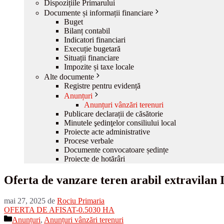
Dispozițiile Primarului
Documente și informații financiare
Buget
Bilanț contabil
Indicatori financiari
Execuție bugetară
Situații financiare
Impozite și taxe locale
Alte documente
Registre pentru evidență
Anunțuri
Anunțuri vânzări terenuri
Publicare declarații de căsătorie
Minutele şedinţelor consiliului local
Proiecte acte administrative
Procese verbale
Documente convocatoare ședințe
Proiecte de hotărâri
Oferta de vanzare teren arabil extravila
mai 27, 2025
de
Rociu Primaria
OFERTA DE AFISAT-0.5030 HA
Categorii
Anunțuri
,
Anunțuri vânzări terenuri