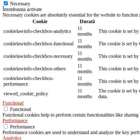
Necessary
Întotdeauna activate
Necessary cookies are absolutely essential for the website to function
Cookie
Durată
11
cookielawinfo-checkbox-analytics
This cookie is set b
months
11
cookielawinfo-checkbox-functional
The cookie is set by
months
11
cookielawinfo-checkbox-necessary
This cookie is set b
months
11
cookielawinfo-checkbox-others
This cookie is set b
months
cookielawinfo-checkbox-
11
This cookie is set b
performance
months
11
The cookie is set by
viewed_cookie_policy
months
data.
Functional
Functional
Functional cookies help to perform certain functionalities like sharing 
Performance
Performance
Performance cookies are used to understand and analyze the key perfor
Analytics