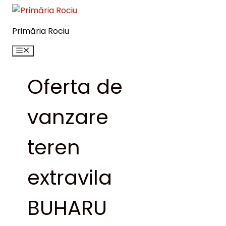
Sari
la
Primăria Rociu
conținut
Meniu
Oferta de
vanzare
teren
extravila
BUHARU