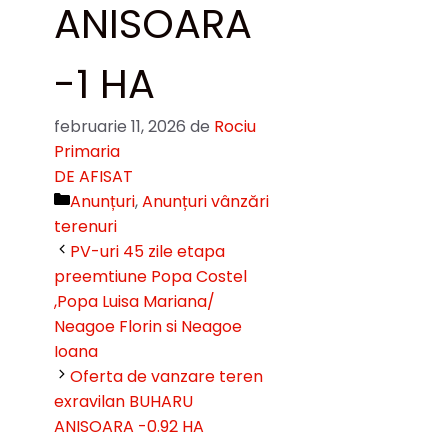
ANISOARA
-1 HA
februarie 11, 2026
de
Rociu
Primaria
DE AFISAT
Categorii
Anunțuri
,
Anunțuri vânzări
terenuri
PV-uri 45 zile etapa
preemtiune Popa Costel
,Popa Luisa Mariana/
Neagoe Florin si Neagoe
Ioana
Oferta de vanzare teren
exravilan BUHARU
ANISOARA -0.92 HA