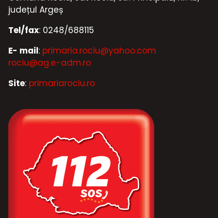
județul Argeș
Tel/fax
: 0248/688115
E- mail
:
primaria.rociu@yahoo.com
rociu@ag.e-adm.ro
Site
:
primariarociu.ro