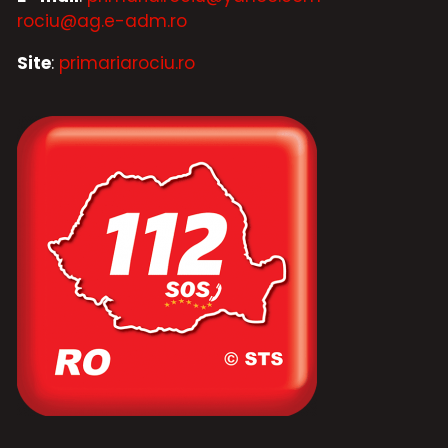
rociu@ag.e-adm.ro
Site
:
primariarociu.ro