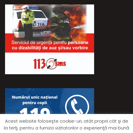
Acest website foloseşte cookie-uri, atât proprii cât şi de
la terţi, pentru a furniza vizitatorilor o experienţă mai bună