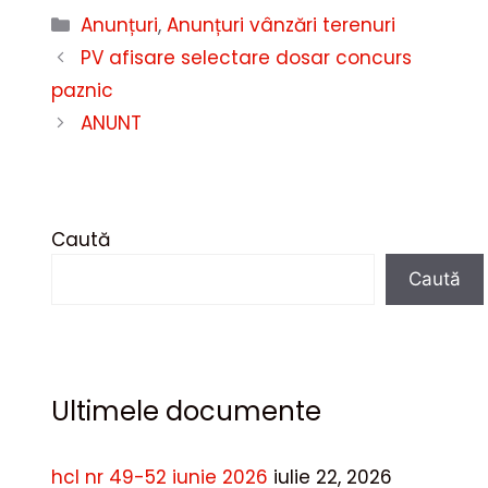
Categorii
Anunțuri
,
Anunțuri vânzări terenuri
PV afisare selectare dosar concurs
paznic
ANUNT
Caută
Caută
Ultimele documente
hcl nr 49-52 iunie 2026
iulie 22, 2026