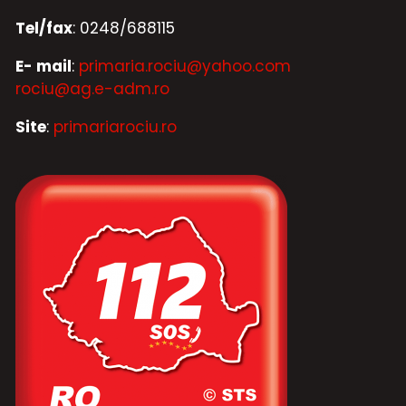
Tel/fax
: 0248/688115
E- mail
:
primaria.rociu@yahoo.com
rociu@ag.e-adm.ro
Site
:
primariarociu.ro