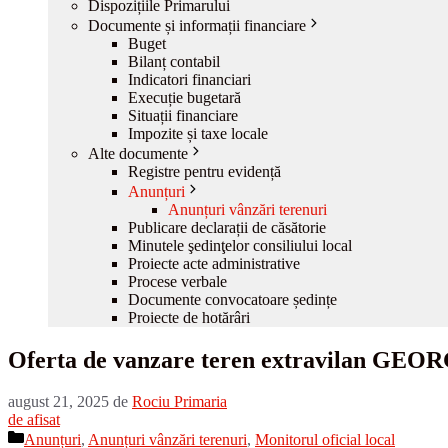
Dispozițiile Primarului
Documente și informații financiare
Buget
Bilanț contabil
Indicatori financiari
Execuție bugetară
Situații financiare
Impozite și taxe locale
Alte documente
Registre pentru evidență
Anunțuri
Anunțuri vânzări terenuri
Publicare declarații de căsătorie
Minutele şedinţelor consiliului local
Proiecte acte administrative
Procese verbale
Documente convocatoare ședințe
Proiecte de hotărâri
Oferta de vanzare teren extravilan GE
august 21, 2025
de
Rociu Primaria
de afisat
Categorii
Anunțuri
,
Anunțuri vânzări terenuri
,
Monitorul oficial local