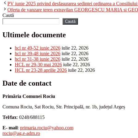
PV iunie 2025 privind desfasurarea sedintei ordinarea a Consiliulu
Oferta de vanzare teren extravilan GEORGESCU MARIA si
Caută
Caută
Ultimele documente
hcl nr 49-52 iunie 2026
iulie 22, 2026
hcl nr 39-48 iunie 2026
iulie 22, 2026
hcl nr 31-38 iunie 2026
iulie 22, 2026
HCL nr 29-30 mai 2026
iulie 22, 2026
HCL nr 23-28 aprilie 2026
iulie 22, 2026
Date de contact
Primăria Comunei Rociu
Comuna Rociu, Sat Rociu, Str. Principală, nr. 1b, județul Argeș
Tel/fax
: 0248/688115
E- mail
:
primaria.rociu@yahoo.com
rociu@ag.e-adm.ro