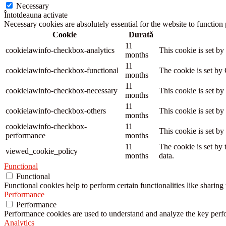
Necessary
Întotdeauna activate
Necessary cookies are absolutely essential for the website to function
Cookie
Durată
11
cookielawinfo-checkbox-analytics
This cookie is set b
months
11
cookielawinfo-checkbox-functional
The cookie is set by
months
11
cookielawinfo-checkbox-necessary
This cookie is set b
months
11
cookielawinfo-checkbox-others
This cookie is set b
months
cookielawinfo-checkbox-
11
This cookie is set b
performance
months
11
The cookie is set by
viewed_cookie_policy
months
data.
Functional
Functional
Functional cookies help to perform certain functionalities like sharing 
Performance
Performance
Performance cookies are used to understand and analyze the key perfor
Analytics