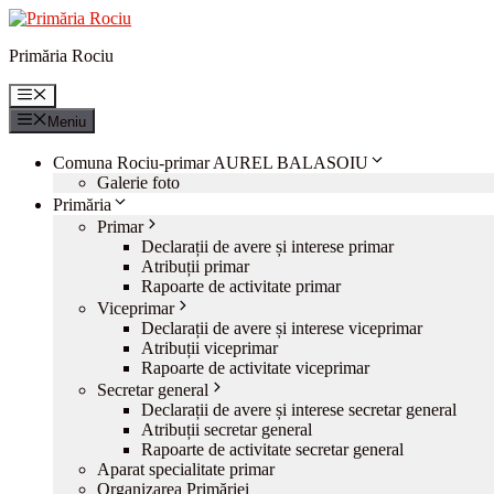
Sari
la
Primăria Rociu
conținut
Meniu
Meniu
Comuna Rociu-primar AUREL BALASOIU
Galerie foto
Primăria
Primar
Declarații de avere și interese primar
Atribuții primar
Rapoarte de activitate primar
Viceprimar
Declarații de avere și interese viceprimar
Atribuții viceprimar
Rapoarte de activitate viceprimar
Secretar general
Declarații de avere și interese secretar general
Atribuții secretar general
Rapoarte de activitate secretar general
Aparat specialitate primar
Organizarea Primăriei