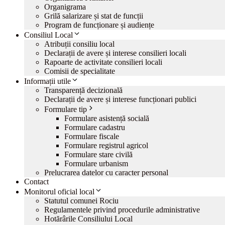
Organigrama
Grilă salarizare și stat de funcții
Program de funcționare și audiențe
Consiliul Local
Atribuții consiliu local
Declarații de avere și interese consilieri locali
Rapoarte de activitate consilieri locali
Comisii de specialitate
Informații utile
Transparență decizională
Declarații de avere și interese funcționari publici
Formulare tip
Formulare asistență socială
Formulare cadastru
Formulare fiscale
Formulare registrul agricol
Formulare stare civilă
Formulare urbanism
Prelucrarea datelor cu caracter personal
Contact
Monitorul oficial local
Statutul comunei Rociu
Regulamentele privind procedurile administrative
Hotărârile Consiliului Local