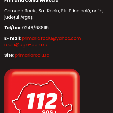
Primăria Comunei Rociu
Comuna Rociu, Sat Rociu, Str. Principală, nr. 1b,
județul Argeș
Tel/fax
: 0248/688115
E- mail
:
primaria.rociu@yahoo.com
rociu@ag.e-adm.ro
Site
:
primariarociu.ro