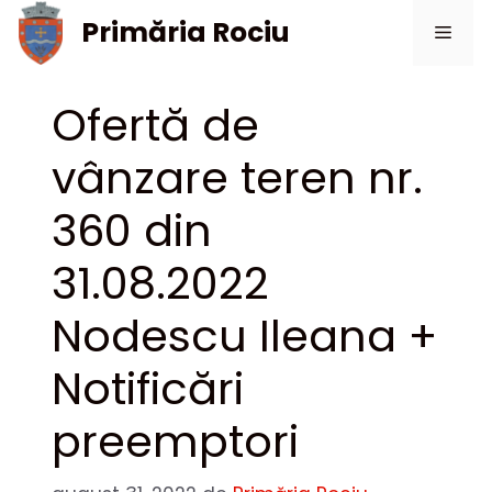
Sari
Primăria Rociu
Meni
la
conținut
Ofertă de
vânzare teren nr.
360 din
31.08.2022
Nodescu Ileana +
Notificări
preemptori