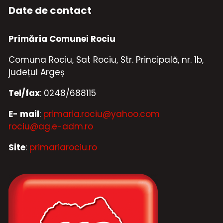
Date de contact
Primăria Comunei Rociu
Comuna Rociu, Sat Rociu, Str. Principală, nr. 1b,
județul Argeș
Tel/fax
: 0248/688115
E- mail
:
primaria.rociu@yahoo.com
rociu@ag.e-adm.ro
Site
:
primariarociu.ro