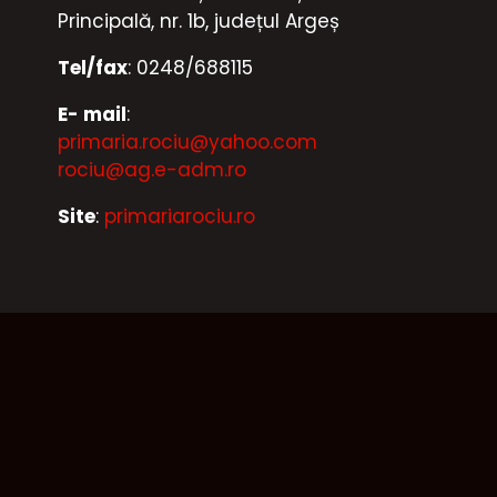
Principală, nr. 1b, județul Argeș
Tel/fax
: 0248/688115
E- mail
:
primaria.rociu@yahoo.com
rociu@ag.e-adm.ro
Site
:
primariarociu.ro