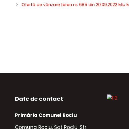
Ofertă de vânzare teren nr. 685 din 20.09.2022 Miu 
Date de contact
Primăria Comunei Rociu
Comuna Rociu, Sat Rociu, Str.