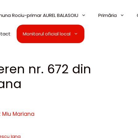
una Rociu-primar AUREL BALASOIU
Primăria
tact
Monitorul oficial local
ren nr. 672 din
iana
2 Miu Mariana
nescu Iana