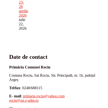
23-
28
aprilie
2026
iulie
22,
2026
Date de contact
Primăria Comunei Rociu
Comuna Rociu, Sat Rociu, Str. Principală, nr. 1b, județul
Argeș
Tel/fax
: 0248/688115
E- mail
:
primaria.rociu@yahoo.com
rociu@ag.e-adm.ro