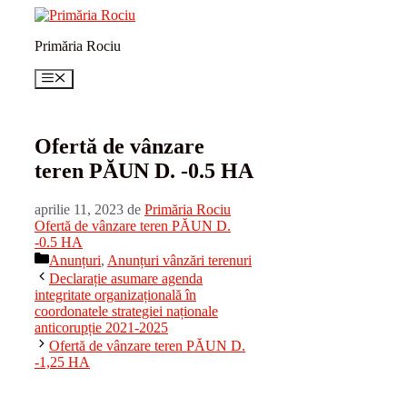
Sari
la
Primăria Rociu
conținut
Meniu
Ofertă de vânzare
teren PĂUN D. -0.5 HA
aprilie 11, 2023
de
Primăria Rociu
Ofertă de vânzare teren PĂUN D.
-0.5 HA
Categorii
Anunțuri
,
Anunțuri vânzări terenuri
Declarație asumare agenda
integritate organizațională în
coordonatele strategiei naționale
anticorupție 2021-2025
Ofertă de vânzare teren PĂUN D.
-1,25 HA