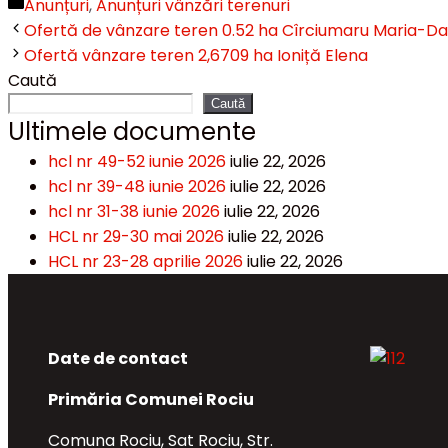
Categorii
Anunțuri
,
Anunțuri vânzări terenuri
Ofertă de vânzare teren 0.52 ha Cîrciumaru Maria-Da
Ofertă vânzare teren 2,6709 ha Ioniță Elena
Caută
Caută
Ultimele documente
hcl nr 49-52 iunie 2026
iulie 22, 2026
hcl nr 39-48 iunie 2026
iulie 22, 2026
hcl nr 31-38 iunie 2026
iulie 22, 2026
HCL nr 29-30 mai 2026
iulie 22, 2026
HCL nr 23-28 aprilie 2026
iulie 22, 2026
Date de contact
Primăria Comunei Rociu
Comuna Rociu, Sat Rociu, Str.