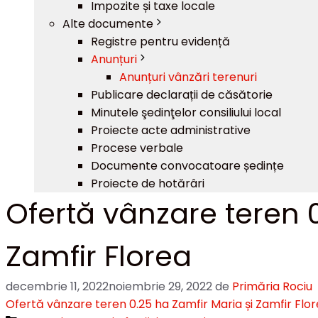
Impozite și taxe locale
Alte documente
Registre pentru evidență
Anunțuri
Anunțuri vânzări terenuri
Publicare declarații de căsătorie
Minutele şedinţelor consiliului local
Proiecte acte administrative
Procese verbale
Documente convocatoare ședințe
Proiecte de hotărâri
Ofertă vânzare teren 0
Zamfir Florea
decembrie 11, 2022
noiembrie 29, 2022
de
Primăria Rociu
Ofertă vânzare teren 0.25 ha Zamfir Maria și Zamfir Flo