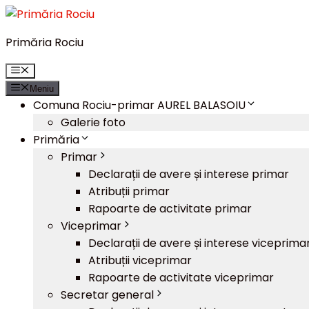
Sari
la
Primăria Rociu
conținut
Meniu
Meniu
Comuna Rociu-primar AUREL BALASOIU
Galerie foto
Primăria
Primar
Declarații de avere și interese primar
Atribuții primar
Rapoarte de activitate primar
Viceprimar
Declarații de avere și interese viceprima
Atribuții viceprimar
Rapoarte de activitate viceprimar
Secretar general