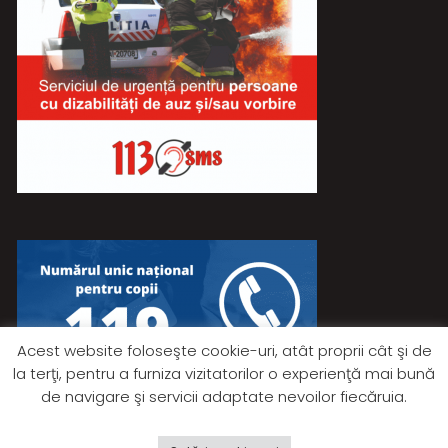
Acest website foloseşte cookie-uri, atât proprii cât şi de
la terţi, pentru a furniza vizitatorilor o experienţă mai bună
de navigare şi servicii adaptate nevoilor fiecăruia.