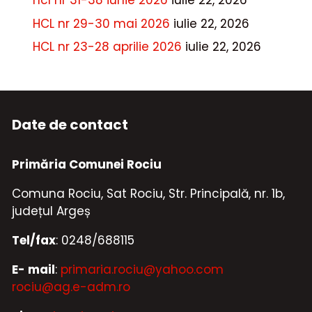
hcl nr 31-38 iunie 2026
iulie 22, 2026
HCL nr 29-30 mai 2026
iulie 22, 2026
HCL nr 23-28 aprilie 2026
iulie 22, 2026
Date de contact
Primăria Comunei Rociu
Comuna Rociu, Sat Rociu, Str. Principală, nr. 1b,
județul Argeș
Tel/fax
: 0248/688115
E- mail
:
primaria.rociu@yahoo.com
rociu@ag.e-adm.ro