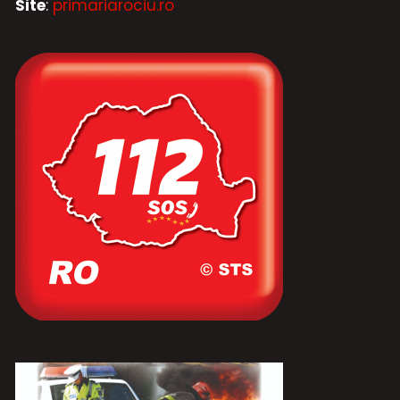
Site
:
primariarociu.ro