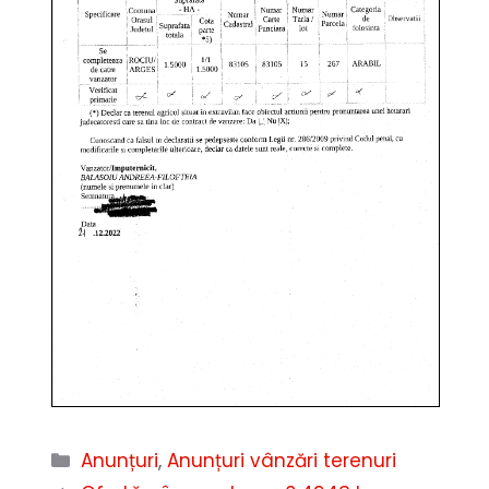
Categorii
Anunțuri
,
Anunțuri vânzări terenuri