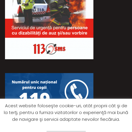
Acest website foloseşte cookie-uri, atât proprii cât şi de
la terţi, pentru a furniza vizitatorilor o experienţă mai bună
de navigare şi servicii adaptate nevoilor fiecăruia.