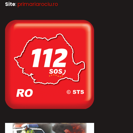
Site
:
primariarociu.ro