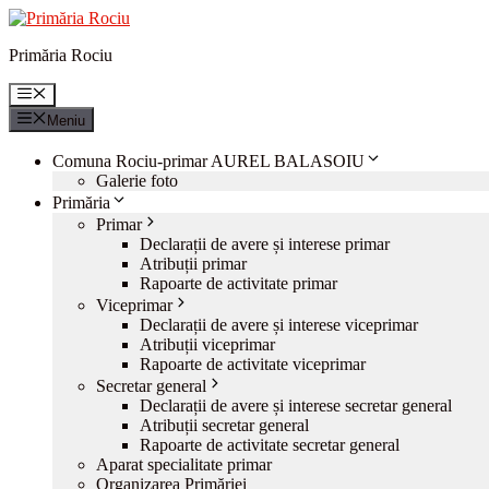
Sari
la
Primăria Rociu
conținut
Meniu
Meniu
Comuna Rociu-primar AUREL BALASOIU
Galerie foto
Primăria
Primar
Declarații de avere și interese primar
Atribuții primar
Rapoarte de activitate primar
Viceprimar
Declarații de avere și interese viceprimar
Atribuții viceprimar
Rapoarte de activitate viceprimar
Secretar general
Declarații de avere și interese secretar general
Atribuții secretar general
Rapoarte de activitate secretar general
Aparat specialitate primar
Organizarea Primăriei