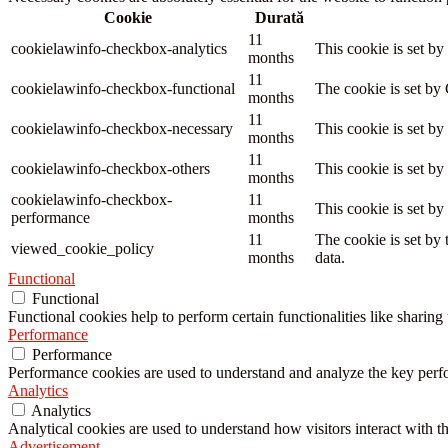
Cookie
Durată
11
cookielawinfo-checkbox-analytics
This cookie is set b
months
11
cookielawinfo-checkbox-functional
The cookie is set by
months
11
cookielawinfo-checkbox-necessary
This cookie is set b
months
11
cookielawinfo-checkbox-others
This cookie is set b
months
cookielawinfo-checkbox-
11
This cookie is set b
performance
months
11
The cookie is set by
viewed_cookie_policy
months
data.
Functional
Functional
Functional cookies help to perform certain functionalities like sharing 
Performance
Performance
Performance cookies are used to understand and analyze the key perfor
Analytics
Analytics
Analytical cookies are used to understand how visitors interact with th
Advertisement