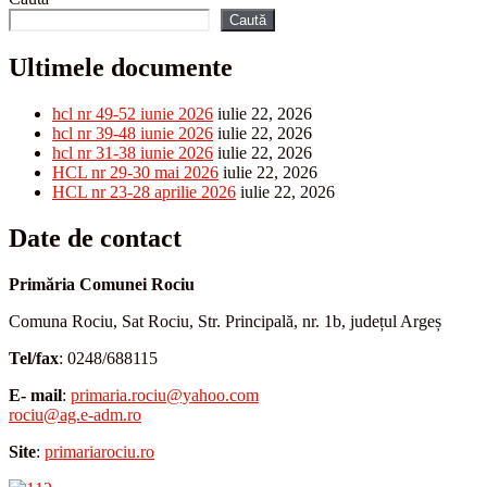
Caută
Ultimele documente
hcl nr 49-52 iunie 2026
iulie 22, 2026
hcl nr 39-48 iunie 2026
iulie 22, 2026
hcl nr 31-38 iunie 2026
iulie 22, 2026
HCL nr 29-30 mai 2026
iulie 22, 2026
HCL nr 23-28 aprilie 2026
iulie 22, 2026
Date de contact
Primăria Comunei Rociu
Comuna Rociu, Sat Rociu, Str. Principală, nr. 1b, județul Argeș
Tel/fax
: 0248/688115
E- mail
:
primaria.rociu@yahoo.com
rociu@ag.e-adm.ro
Site
:
primariarociu.ro