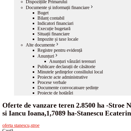
Dispozițiile Primarului
Documente și informații financiare
Buget
Bilanț contabil
Indicatori financiari
Execuție bugetară
Situații financiare
Impozite și taxe locale
Alte documente
Registre pentru evidență
Anunțuri
Anunțuri vânzări terenuri
Publicare declarații de căsătorie
Minutele şedinţelor consiliului local
Proiecte acte administrative
Procese verbale
Documente convocatoare ședințe
Proiecte de hotărâri
Oferte de vanzare teren 2.8500 ha -Stroe 
si Iancu Ioana,1,7089 ha-Stanescu Ecateri
oferta stanescu,stroe
Caută