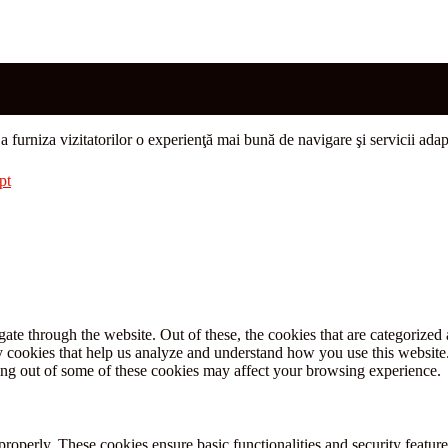
u a furniza vizitatorilor o experienţă mai bună de navigare şi servicii adap
pt
e through the website. Out of these, the cookies that are categorized a
rty cookies that help us analyze and understand how you use this websit
ting out of some of these cookies may affect your browsing experience.
 properly. These cookies ensure basic functionalities and security featu