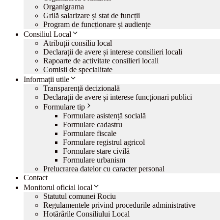
Organigrama
Grilă salarizare și stat de funcții
Program de funcționare și audiențe
Consiliul Local
Atribuții consiliu local
Declarații de avere și interese consilieri locali
Rapoarte de activitate consilieri locali
Comisii de specialitate
Informații utile
Transparență decizională
Declarații de avere și interese funcționari publici
Formulare tip
Formulare asistență socială
Formulare cadastru
Formulare fiscale
Formulare registrul agricol
Formulare stare civilă
Formulare urbanism
Prelucrarea datelor cu caracter personal
Contact
Monitorul oficial local
Statutul comunei Rociu
Regulamentele privind procedurile administrative
Hotărârile Consiliului Local