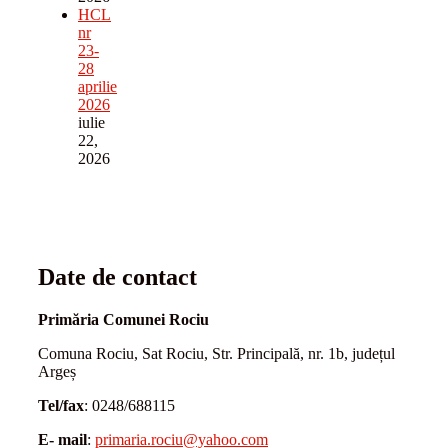
HCL
nr
23-
28
aprilie
2026
iulie
22,
2026
Date de contact
Primăria Comunei Rociu
Comuna Rociu, Sat Rociu, Str. Principală, nr. 1b, județul
Argeș
Tel/fax
: 0248/688115
E- mail
:
primaria.rociu@yahoo.com