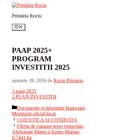
Sari
la
Primăria Rociu
conținut
Meniu
PAAP 2025+
PROGRAM
INVESTITII 2025
ianuarie 28, 2026
de
Rociu Primaria
3.paap 2025
2.PLAN INVESTITII
Categorii
Documente și informații financiare
,
Monitorul oficial local
COD ETICA SI CONDUITA
Oferta de vanzare teren extravilan
Abelcioaie Maria si Epure Marian-
0.7441 ha