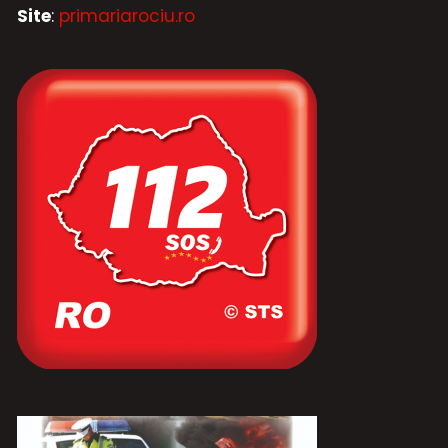
Site
:
primariarociu.ro