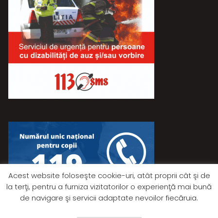
Acest website foloseşte cookie-uri, atât proprii cât şi de
la terţi, pentru a furniza vizitatorilor o experienţă mai bună
de navigare şi servicii adaptate nevoilor fiecăruia.