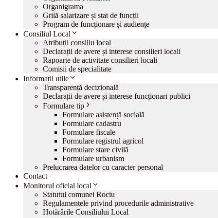
Organigrama
Grilă salarizare și stat de funcții
Program de funcționare și audiențe
Consiliul Local
Atribuții consiliu local
Declarații de avere și interese consilieri locali
Rapoarte de activitate consilieri locali
Comisii de specialitate
Informații utile
Transparență decizională
Declarații de avere și interese funcționari publici
Formulare tip
Formulare asistență socială
Formulare cadastru
Formulare fiscale
Formulare registrul agricol
Formulare stare civilă
Formulare urbanism
Prelucrarea datelor cu caracter personal
Contact
Monitorul oficial local
Statutul comunei Rociu
Regulamentele privind procedurile administrative
Hotărârile Consiliului Local