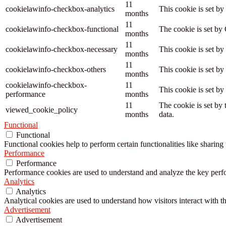
11
cookielawinfo-checkbox-analytics
This cookie is set b
months
11
cookielawinfo-checkbox-functional
The cookie is set by
months
11
cookielawinfo-checkbox-necessary
This cookie is set b
months
11
cookielawinfo-checkbox-others
This cookie is set b
months
cookielawinfo-checkbox-
11
This cookie is set b
performance
months
11
The cookie is set by
viewed_cookie_policy
months
data.
Functional
Functional
Functional cookies help to perform certain functionalities like sharing 
Performance
Performance
Performance cookies are used to understand and analyze the key perfor
Analytics
Analytics
Analytical cookies are used to understand how visitors interact with th
Advertisement
Advertisement