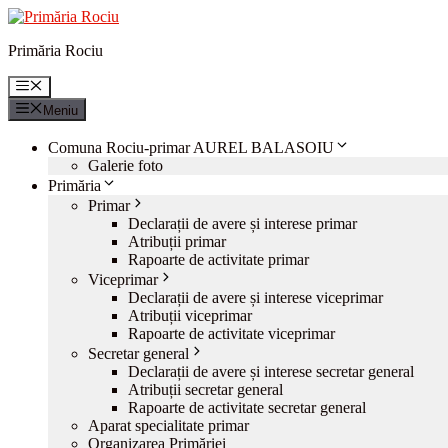
Sari
la
Primăria Rociu
conținut
Meniu
Meniu
Comuna Rociu-primar AUREL BALASOIU
Galerie foto
Primăria
Primar
Declarații de avere și interese primar
Atribuții primar
Rapoarte de activitate primar
Viceprimar
Declarații de avere și interese viceprimar
Atribuții viceprimar
Rapoarte de activitate viceprimar
Secretar general
Declarații de avere și interese secretar general
Atribuții secretar general
Rapoarte de activitate secretar general
Aparat specialitate primar
Organizarea Primăriei