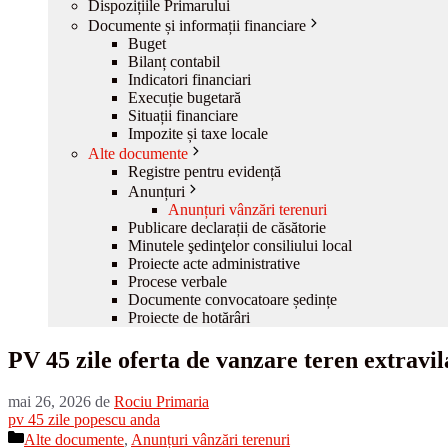
Dispozițiile Primarului
Documente și informații financiare
Buget
Bilanț contabil
Indicatori financiari
Execuție bugetară
Situații financiare
Impozite și taxe locale
Alte documente
Registre pentru evidență
Anunțuri
Anunțuri vânzări terenuri
Publicare declarații de căsătorie
Minutele şedinţelor consiliului local
Proiecte acte administrative
Procese verbale
Documente convocatoare ședințe
Proiecte de hotărâri
PV 45 zile oferta de vanzare teren extravi
mai 26, 2026
de
Rociu Primaria
pv 45 zile popescu anda
Categorii
Alte documente
,
Anunțuri vânzări terenuri