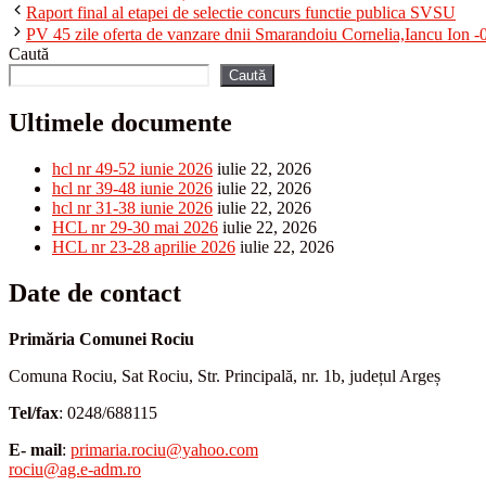
Raport final al etapei de selectie concurs functie publica SVSU
PV 45 zile oferta de vanzare dnii Smarandoiu Cornelia,Iancu Ion -
Caută
Caută
Ultimele documente
hcl nr 49-52 iunie 2026
iulie 22, 2026
hcl nr 39-48 iunie 2026
iulie 22, 2026
hcl nr 31-38 iunie 2026
iulie 22, 2026
HCL nr 29-30 mai 2026
iulie 22, 2026
HCL nr 23-28 aprilie 2026
iulie 22, 2026
Date de contact
Primăria Comunei Rociu
Comuna Rociu, Sat Rociu, Str. Principală, nr. 1b, județul Argeș
Tel/fax
: 0248/688115
E- mail
:
primaria.rociu@yahoo.com
rociu@ag.e-adm.ro