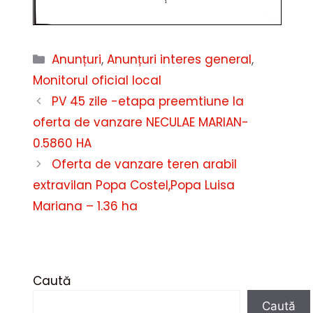
Categorii
Anunțuri
,
Anunțuri interes general
,
Monitorul oficial local
PV 45 zile -etapa preemtiune la
oferta de vanzare NECULAE MARIAN-
0.5860 HA
Oferta de vanzare teren arabil
extravilan Popa Costel,Popa Luisa
Mariana – 1.36 ha
Caută
Caută