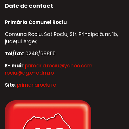
Date de contact
Primăria Comunei Rociu
Comuna Rociu, Sat Rociu, Str. Principală, nr. 1b,
județul Argeș
Tel/fax
: 0248/688115
E- mail
:
primaria.rociu@yahoo.com
rociu@ag.e-adm.ro
Site
:
primariarociu.ro