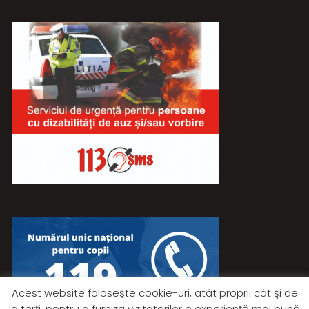
Acest website foloseşte cookie-uri, atât proprii cât şi de
la terţi, pentru a furniza vizitatorilor o experienţă mai bună