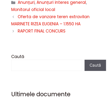
Categorii
Anunțuri
,
Anunțuri interes general
,
Monitorul oficial local
Oferta de vanzare teren extravilan
MARINETE RIZEA EUGENIA – 1.1550 HA
RAPORT FINAL CONCURS
Caută
Caută
Ultimele documente