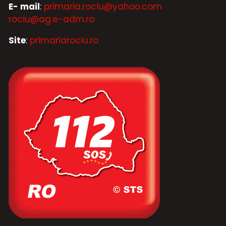
E- mail
:
primaria.rociu@yahoo.com
rociu@ag.e-adm.ro
Site
:
primariarociu.ro