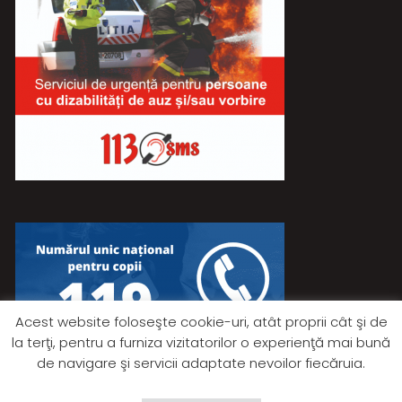
Acest website foloseşte cookie-uri, atât proprii cât şi de
la terţi, pentru a furniza vizitatorilor o experienţă mai bună
de navigare şi servicii adaptate nevoilor fiecăruia.