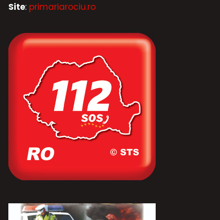
Site
:
primariarociu.ro