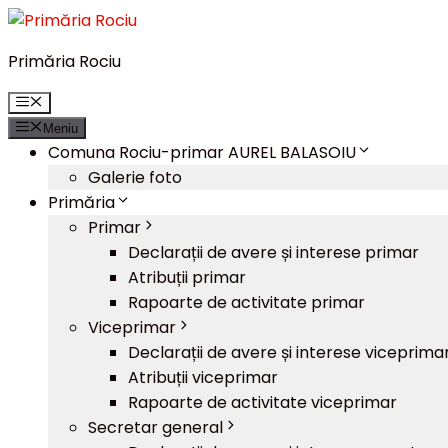
Sari
la
Primăria Rociu
conținut
Meniu
Meniu
Comuna Rociu-primar AUREL BALASOIU
Galerie foto
Primăria
Primar
Declarații de avere și interese primar
Atribuții primar
Rapoarte de activitate primar
Viceprimar
Declarații de avere și interese viceprima
Atribuții viceprimar
Rapoarte de activitate viceprimar
Secretar general