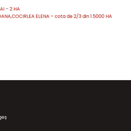
AI – 2 HA
OANA,COCIRLEA ELENA – cota de 2/3 din 1.5000 HA
rgeș