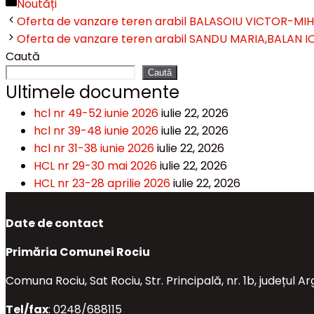
Categorii
Noutăți
Oferta de vanzare teren arabil BALASOIU VICTOR-MIH
Oferta de vanzare teren arabil SANDU MARIA,BALAN I
Caută
Caută
Ultimele documente
hcl nr 49-52 iunie 2026
iulie 22, 2026
hcl nr 39-48 iunie 2026
iulie 22, 2026
hcl nr 31-38 iunie 2026
iulie 22, 2026
HCL nr 29-30 mai 2026
iulie 22, 2026
HCL nr 23-28 aprilie 2026
iulie 22, 2026
Date de contact
Primăria Comunei Rociu
Comuna Rociu, Sat Rociu, Str. Principală, nr. 1b, județul A
Tel/fax
: 0248/688115