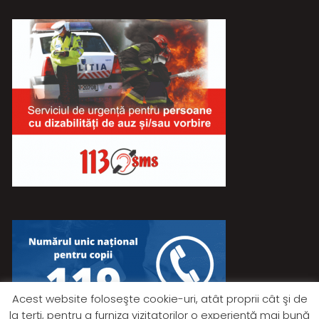
Acest website foloseşte cookie-uri, atât proprii cât şi de
la terţi, pentru a furniza vizitatorilor o experienţă mai bună