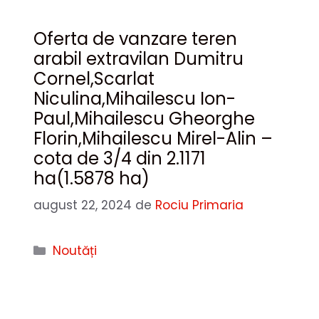
Oferta de vanzare teren
arabil extravilan Dumitru
Cornel,Scarlat
Niculina,Mihailescu Ion-
Paul,Mihailescu Gheorghe
Florin,Mihailescu Mirel-Alin –
cota de 3/4 din 2.1171
ha(1.5878 ha)
august 22, 2024
de
Rociu Primaria
Categorii
Noutăți