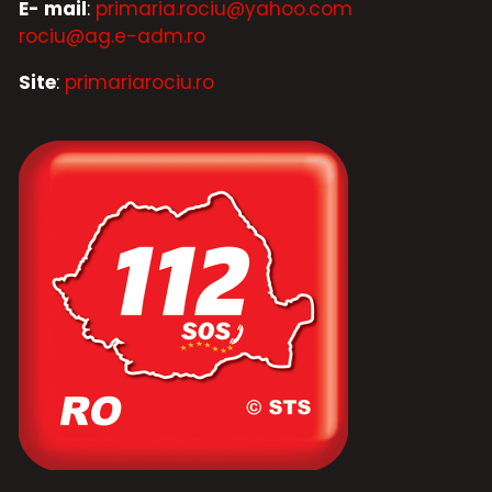
E- mail
:
primaria.rociu@yahoo.com
rociu@ag.e-adm.ro
Site
:
primariarociu.ro