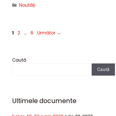
Categorii
Noutăți
Pagina
Pagina
Pagina
1
2
…
6
Următor
→
Caută
Caută
Ultimele documente