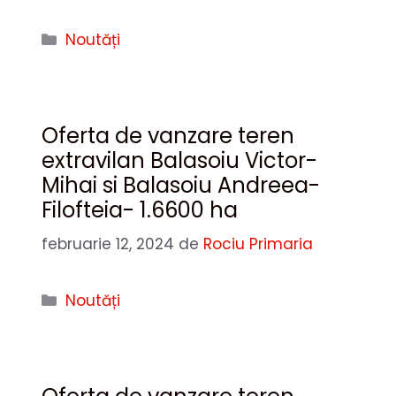
Categorii
Noutăți
Oferta de vanzare teren
extravilan Balasoiu Victor-
Mihai si Balasoiu Andreea-
Filofteia- 1.6600 ha
februarie 12, 2024
de
Rociu Primaria
Categorii
Noutăți