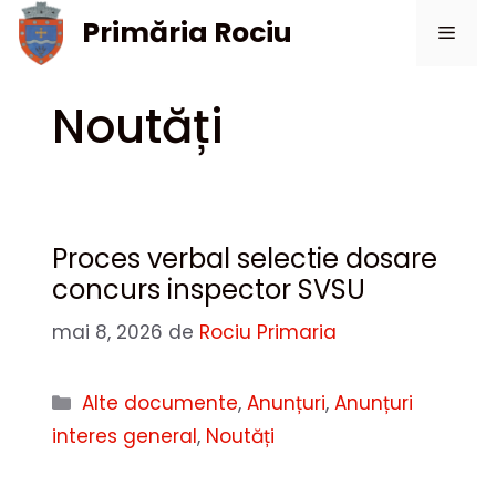
Sari
Primăria Rociu
Meni
la
conținut
Noutăți
Proces verbal selectie dosare
concurs inspector SVSU
mai 8, 2026
de
Rociu Primaria
Categorii
Alte documente
,
Anunțuri
,
Anunțuri
interes general
,
Noutăți