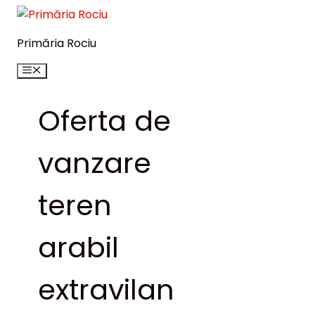
Sari
la
Primăria Rociu
conținut
Meniu
Oferta de
vanzare
teren
arabil
extravilan