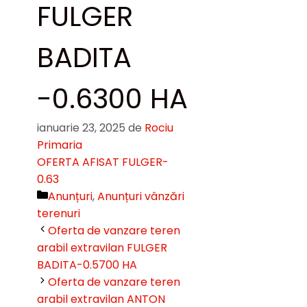
FULGER
BADITA
-0.6300 HA
ianuarie 23, 2025
de
Rociu
Primaria
OFERTA AFISAT FULGER-
0.63
Categorii
Anunțuri
,
Anunțuri vânzări
terenuri
Oferta de vanzare teren
arabil extravilan FULGER
BADITA-0.5700 HA
Oferta de vanzare teren
arabil extravilan ANTON