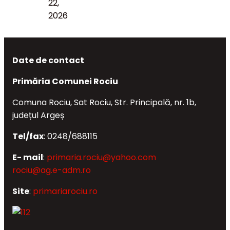
22,
2026
Date de contact
Primăria Comunei Rociu
Comuna Rociu, Sat Rociu, Str. Principală, nr. 1b,
județul Argeș
Tel/fax
: 0248/688115
E- mail
:
primaria.rociu@yahoo.com
rociu@ag.e-adm.ro
Site
:
primariarociu.ro