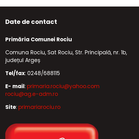
Date de contact
Primăria Comunei Rociu
Comuna Rociu, Sat Rociu, Str. Principală, nr. 1b,
județul Argeș
Tel/fax
: 0248/688115
E- mail
:
primaria.rociu@yahoo.com
rociu@ag.e-adm.ro
Site
:
primariarociu.ro