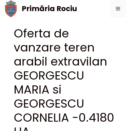
Sari
Primăria Rociu
Meni
la
conținut
Oferta de
vanzare teren
arabil extravilan
GEORGESCU
MARIA si
GEORGESCU
CORNELIA -0.4180