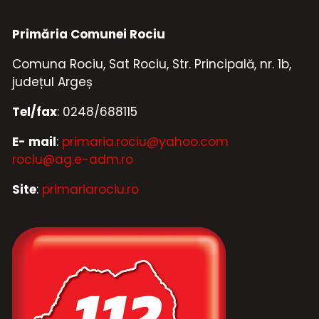
Primăria Comunei Rociu
Comuna Rociu, Sat Rociu, Str. Principală, nr. 1b,
județul Argeș
Tel/fax
: 0248/688115
E- mail
:
primaria.rociu@yahoo.com
rociu@ag.e-adm.ro
Site
:
primariarociu.ro