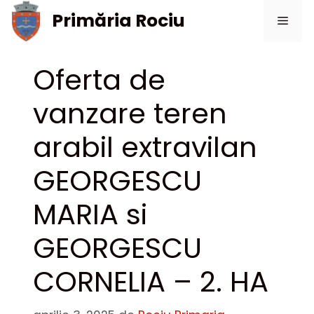
Sari
Primăria Rociu
Meni
la
conținut
Oferta de
vanzare teren
arabil extravilan
GEORGESCU
MARIA si
GEORGESCU
CORNELIA – 2. HA