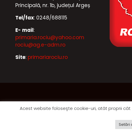
Principală, nr. 1b, județul Argeș
Tel/fax
: 0248/688115
E- mail
:
primaria.rociu@yahoo.com
rociu@ag.e-adm.ro
Site
:
primariarociu.ro
Acest website foloseşte cookie-uri, atât proprii cât ş
Setări 