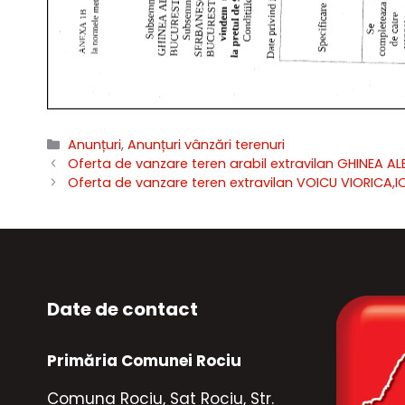
Categorii
Anunțuri
,
Anunțuri vânzări terenuri
Oferta de vanzare teren arabil extravilan GHINEA
Oferta de vanzare teren extravilan VOICU VIORIC
Date de contact
Primăria Comunei Rociu
Comuna Rociu, Sat Rociu, Str.