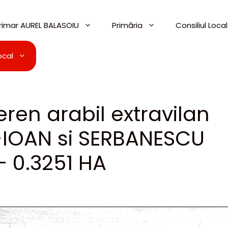
imar AUREL BALASOIU
Primăria
Consiliul Local
ocal
ren arabil extravilan
IOAN si SERBANESCU
 0.3251 HA