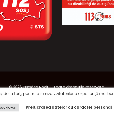
© 2026 Primăria Rociu - Toate drepturile rezervate.
i de la terţi, pentru a furniza vizitatorilor o experienţă mai bu
Ultima actualizare: 13:17 | 22.07.2026
Prelucrarea datelor cu caracter personal
cookie-uri