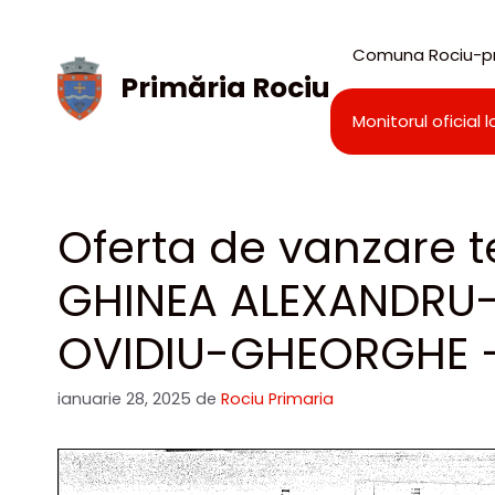
Sari
la
Comuna Rociu-pr
conținut
Primăria Rociu
Monitorul oficial l
Oferta de vanzare te
GHINEA ALEXANDRU-
OVIDIU-GHEORGHE –
ianuarie 28, 2025
de
Rociu Primaria