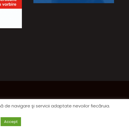
nă de navigare şi servicii adaptate nevoilor fiecăruia.
Accept