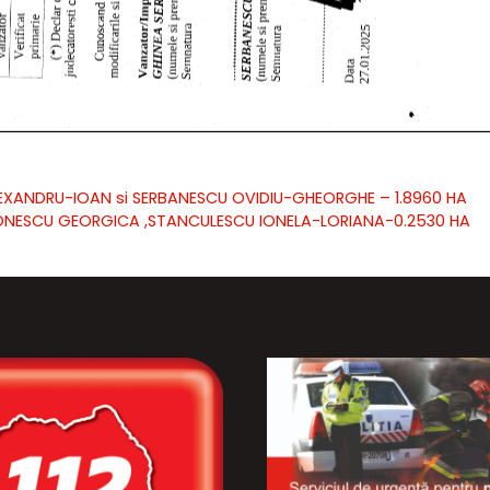
 ALEXANDRU-IOAN si SERBANESCU OVIDIU-GHEORGHE – 1.8960 HA
A,IONESCU GEORGICA ,STANCULESCU IONELA-LORIANA-0.2530 HA