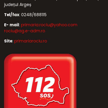
județul Argeș
Tel/fax
: 0248/688115
E- mail
:
primaria.rociu@yahoo.com
rociu@ag.e-adm.ro
Site
:
primariarociu.ro