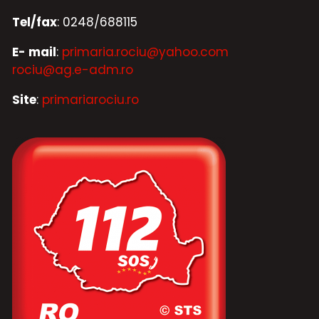
Tel/fax
: 0248/688115
E- mail
:
primaria.rociu@yahoo.com
rociu@ag.e-adm.ro
Site
:
primariarociu.ro