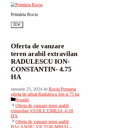
Sari
la
Primăria Rociu
conținut
Meniu
Oferta de vanzare
teren arabil extravilan
RADULESCU ION-
CONSTANTIN- 4.75
HA
ianuarie 25, 2024
de
Rociu Primaria
oferta de afisat Radulescu Ion-4.75 ha
Categorii
Noutăți
Oferta de vanzare teren arabil
extravilan VASILE EMILIA -0.18
HA
Oferta de vanzare teren arabil
BALASOIU VICTOR-MIHAI –