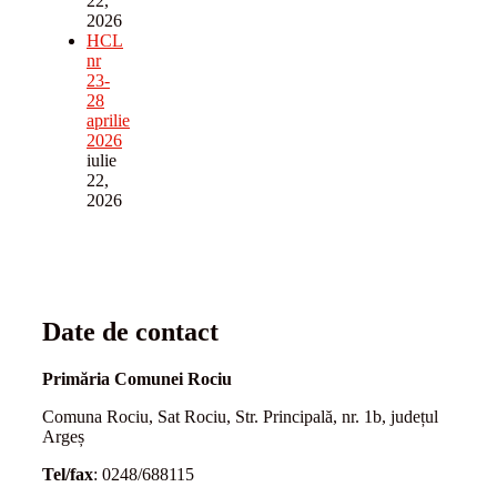
22,
2026
HCL
nr
23-
28
aprilie
2026
iulie
22,
2026
Date de contact
Primăria Comunei Rociu
Comuna Rociu, Sat Rociu, Str. Principală, nr. 1b, județul
Argeș
Tel/fax
: 0248/688115