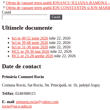
Oferta de vanzare teren arabil IONASCU IULIANA-RAMONA –
Oferta de vanzare teren arabil ION CONSTANTIN si ION MA
Caută
Caută
Ultimele documente
hcl nr 49-52 iunie 2026
iulie 22, 2026
hcl nr 39-48 iunie 2026
iulie 22, 2026
hcl nr 31-38 iunie 2026
iulie 22, 2026
HCL nr 29-30 mai 2026
iulie 22, 2026
HCL nr 23-28 aprilie 2026
iulie 22, 2026
Date de contact
Primăria Comunei Rociu
Comuna Rociu, Sat Rociu, Str. Principală, nr. 1b, județul Argeș
Tel/fax
: 0248/688115
E- mail
:
primaria.rociu@yahoo.com
rociu@ag.e-adm.ro