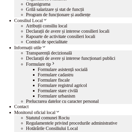
Organigrama
Grilă salarizare și stat de funcții
Program de funcționare și audiențe
Consiliul Local
Atribuții consiliu local
Declarații de avere și interese consilieri locali
Rapoarte de activitate consilieri locali
Comisii de specialitate
Informații utile
Transparență decizională
Declarații de avere și interese funcționari publici
Formulare tip
Formulare asistență socială
Formulare cadastru
Formulare fiscale
Formulare registrul agricol
Formulare stare civilă
Formulare urbanism
Prelucrarea datelor cu caracter personal
Contact
Monitorul oficial local
Statutul comunei Rociu
Regulamentele privind procedurile administrative
Hotărârile Consiliului Local