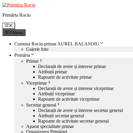
Sari
la
Primăria Rociu
conținut
Meniu
Meniu
Comuna Rociu-primar AUREL BALASOIU
Galerie foto
Primăria
Primar
Declarații de avere și interese primar
Atribuții primar
Rapoarte de activitate primar
Viceprimar
Declarații de avere și interese viceprimar
Atribuții viceprimar
Rapoarte de activitate viceprimar
Secretar general
Declarații de avere și interese secretar general
Atribuții secretar general
Rapoarte de activitate secretar general
Aparat specialitate primar
Organizarea Primăriei