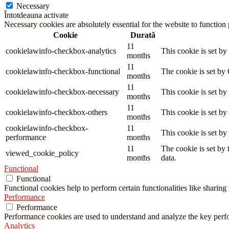
Necessary
Întotdeauna activate
Necessary cookies are absolutely essential for the website to function
Cookie
Durată
11
cookielawinfo-checkbox-analytics
This cookie is set b
months
11
cookielawinfo-checkbox-functional
The cookie is set by
months
11
cookielawinfo-checkbox-necessary
This cookie is set b
months
11
cookielawinfo-checkbox-others
This cookie is set b
months
cookielawinfo-checkbox-
11
This cookie is set b
performance
months
11
The cookie is set by
viewed_cookie_policy
months
data.
Functional
Functional
Functional cookies help to perform certain functionalities like sharing 
Performance
Performance
Performance cookies are used to understand and analyze the key perfor
Analytics