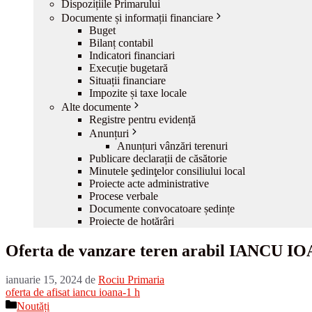
Dispozițiile Primarului
Documente și informații financiare
Buget
Bilanț contabil
Indicatori financiari
Execuție bugetară
Situații financiare
Impozite și taxe locale
Alte documente
Registre pentru evidență
Anunțuri
Anunțuri vânzări terenuri
Publicare declarații de căsătorie
Minutele şedinţelor consiliului local
Proiecte acte administrative
Procese verbale
Documente convocatoare ședințe
Proiecte de hotărâri
Oferta de vanzare teren arabil IANCU I
ianuarie 15, 2024
de
Rociu Primaria
oferta de afisat iancu ioana-1 h
Categorii
Noutăți