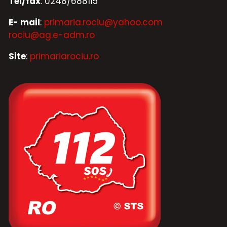
Tel/fax
: 0248/688115
E- mail
:
primaria.rociu@yahoo.com
rociu@ag.e-adm.ro
Site
:
primariarociu.ro