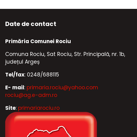
Date de contact
Primăria Comunei Rociu
Comuna Rociu, Sat Rociu, Str. Principală, nr. 1b,
județul Argeș
Tel/fax
: 0248/688115
E- mail
:
primaria.rociu@yahoo.com
rociu@ag.e-adm.ro
Site
:
primariarociu.ro