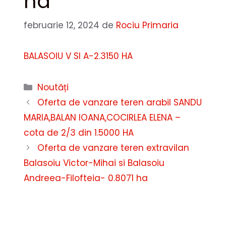
ha
februarie 12, 2024
de
Rociu Primaria
BALASOIU V SI A-2.3150 HA
Categorii
Noutăți
Oferta de vanzare teren arabil SANDU
MARIA,BALAN IOANA,COCIRLEA ELENA –
cota de 2/3 din 1.5000 HA
Oferta de vanzare teren extravilan
Balasoiu Victor-Mihai si Balasoiu
Andreea-Filofteia- 0.8071 ha