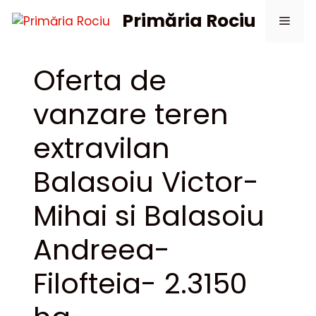
Sari
Primăria Rociu
Meni
la
conținut
Oferta de
vanzare teren
extravilan
Balasoiu Victor-
Mihai si Balasoiu
Andreea-
Filofteia- 2.3150