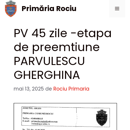
Sari
Primăria Rociu
Meni
la
conținut
PV 45 zile -etapa
de preemtiune
PARVULESCU
GHERGHINA
mai 13, 2025
de
Rociu Primaria