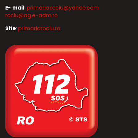
E- mail
:
primaria.rociu@yahoo.com
rociu@ag.e-adm.ro
Site
:
primariarociu.ro