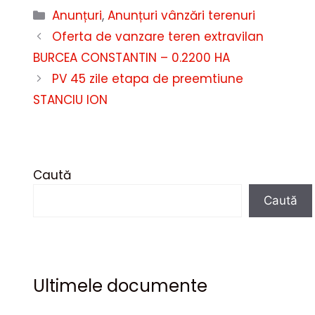
Categorii
Anunțuri
,
Anunțuri vânzări terenuri
Oferta de vanzare teren extravilan
BURCEA CONSTANTIN – 0.2200 HA
PV 45 zile etapa de preemtiune
STANCIU ION
Caută
Caută
Ultimele documente