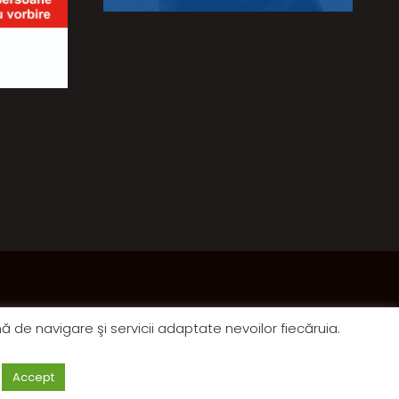
nă de navigare şi servicii adaptate nevoilor fiecăruia.
Accept