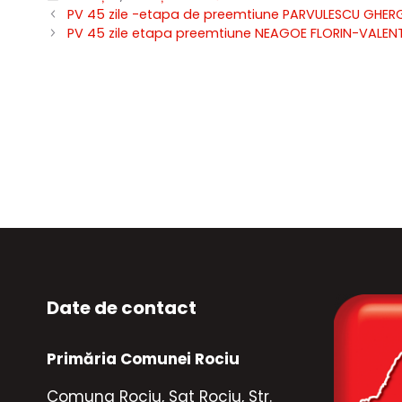
PV 45 zile -etapa de preemtiune PARVULESCU GHER
PV 45 zile etapa preemtiune NEAGOE FLORIN-VALEN
Date de contact
Primăria Comunei Rociu
Comuna Rociu, Sat Rociu, Str.