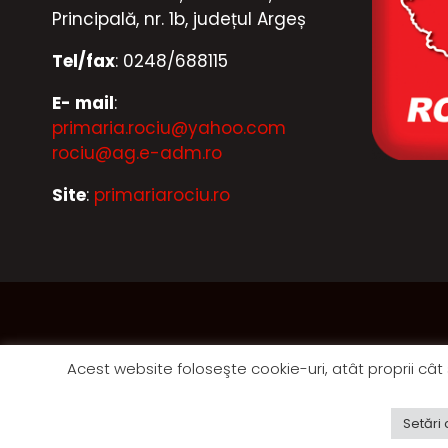
Principală, nr. 1b, județul Argeș
Tel/fax
: 0248/688115
E- mail
:
primaria.rociu@yahoo.com
rociu@ag.e-adm.ro
Site
:
primariarociu.ro
Acest website foloseşte cookie-uri, atât proprii cât ş
Setări 