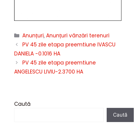
Categorii
Anunțuri
,
Anunțuri vânzări terenuri
PV 45 zile etapa preemtiune IVASCU
DANIELA -0.1016 HA
PV 45 zile etapa preemtiune
ANGELESCU LIVIU-2.3700 HA
Caută
Caută