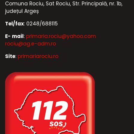
Comuna Rociu, Sat Rociu, Str. Principală, nr. 1b,
județul Argeș
Tel/fax
: 0248/688115
E- mail
:
primaria.rociu@yahoo.com
rociu@ag.e-adm.ro
Site
:
primariarociu.ro