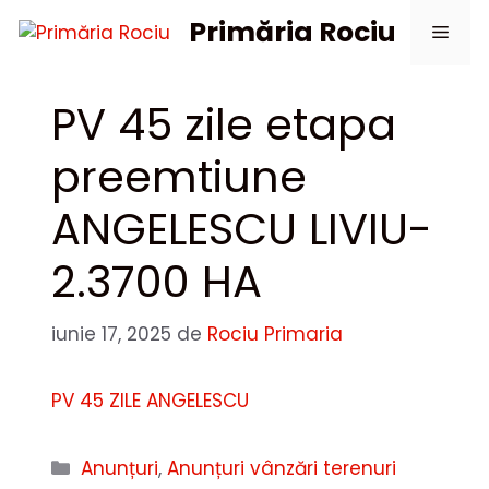
Sari
Primăria Rociu
Meni
la
conținut
PV 45 zile etapa
preemtiune
ANGELESCU LIVIU-
2.3700 HA
iunie 17, 2025
de
Rociu Primaria
PV 45 ZILE ANGELESCU
Categorii
Anunțuri
,
Anunțuri vânzări terenuri