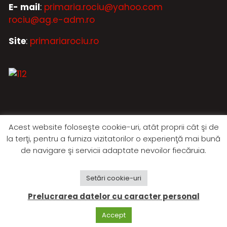
E- mail
:
primaria.rociu@yahoo.com
rociu@ag.e-adm.ro
Site
:
primariarociu.ro
Acest website foloseşte cookie-uri, atât proprii cât şi de
la terţi, pentru a furniza vizitatorilor o experienţă mai bună
de navigare şi servicii adaptate nevoilor fiecăruia.
Setări cookie-uri
© 2026 Primăria Rociu - Toate drepturile rezervate.
Prelucrarea datelor cu caracter personal
Ultima actualizare: 13:17 | 22.07.2026
Accept