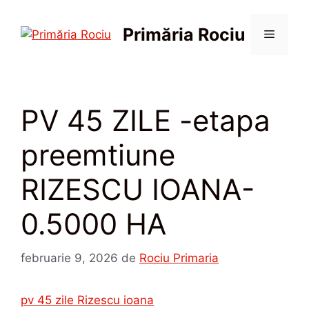
Sari
la
Primăria Rociu
Meniu
conținut
PV 45 ZILE -etapa
preemtiune
RIZESCU IOANA-
0.5000 HA
februarie 9, 2026
de
Rociu Primaria
pv 45 zile Rizescu ioana